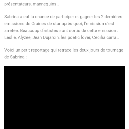
présentateurs, mannequins…
Sabrina a eut la chance de participer et gagner les 2 dernières
emissions de Graines de star après quoi, l’emission s’est
arrêtée. Beaucoup d’artistes sont sortis de cette emission :
Leslie, Alyzée, Jean Dujardin, les poetic lover, Cécilia carra…
Voici un petit reportage qui retrace les deux jours de tournage
de Sabrina :