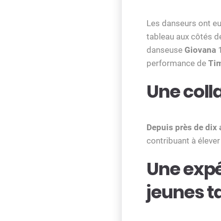
Les danseurs ont eu 
tableau aux côtés 
danseuse
Giovana
1
performance de
Ti
Une coll
Depuis près de dix
contribuant à éleve
Une exp
jeunes t