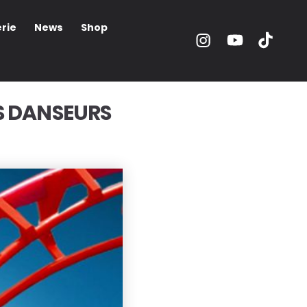
rie
News
Shop
ES DANSEURS