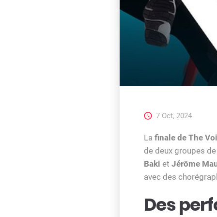
7 Oct, 2024
La
finale de The Vo
de deux groupes de j
Baki
et
Jérôme Mau
avec des chorégrap
Des perf