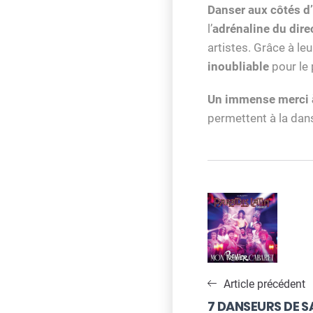
Danser aux côtés d
l’
adrénaline du dire
artistes. Grâce à leu
inoubliable
pour le 
Un immense merci à
permettent à la dan
Navigatio
de
l’article
Article précédent
7 DANSEURS DE S