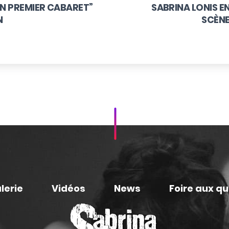
ON PREMIER CABARET”
SABRINA LONIS E
N
SCÈNE
lerie
Vidéos
News
Foire aux q