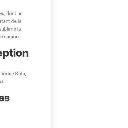
es
, dont un
atant de la
sublimé la
te saison
.
eption
 Voice Kids
,
nt
.
es