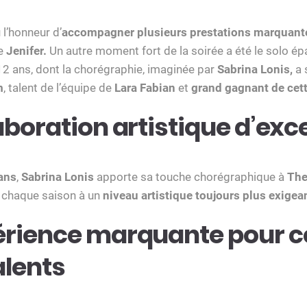
l’honneur d’
accompagner plusieurs prestations marquant
de
Jenifer.
Un autre moment fort de la soirée a été le solo ép
2 ans, dont la chorégraphie, imaginée par
Sabrina Lonis,
a 
m
, talent de l’équipe de
Lara Fabian
et
grand gagnant de cet
aboration artistique d’exc
 ans
,
Sabrina Lonis
apporte sa touche chorégraphique à
The
r chaque saison à un
niveau artistique toujours plus exigea
érience marquante pour c
alents