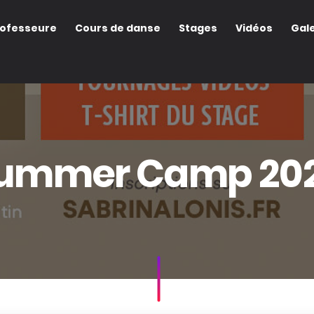
rofesseure
Cours de danse
Stages
Vidéos
Gale
ummer Camp 20