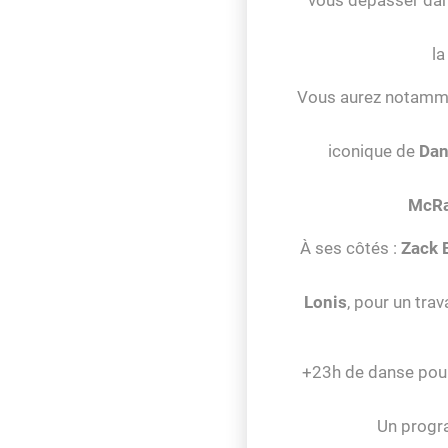
la
Vous aurez notammen
iconique de
Da
McR
À ses côtés :
Zack 
Lonis
, pour un tra
+23h de danse pour 
Un progra