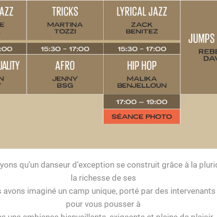
ons qu’un danseur d’exception se construit grâce à la pluridi
la richesse de ses
 avons imaginé un camp unique, porté par des intervenants 
pour vous pousser à
 une ambiance bienveillante, exigeante et pleine de plaisir. 