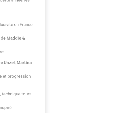
lusivité en France
 de
Maddie &
ce
.
ne Unzel
,
Martina
té et progression
, technique tours
nspiré.