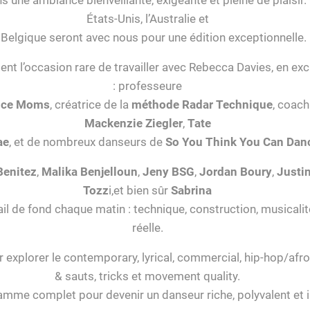
États-Unis, l’Australie et
 Belgique seront avec nous pour une édition exceptionnelle.
t l’occasion rare de travailler avec Rebecca Davies, en exc
: professeure
nce Moms
, créatrice de la
méthode Radar Technique
, coach
Mackenzie Ziegler
,
Tate
ae
, et de nombreux danseurs de
So You Think You Can Dan
Benitez
,
Malika Benjelloun
,
Jeny BSG
,
Jordan Boury
,
Justi
Tozz
i,et bien sûr
Sabrina
vail de fond chaque matin : technique, construction, musicali
réelle.
explorer le contemporary, lyrical, commercial, hip-hop/afro
& sauts, tricks et movement quality.
mme complet pour devenir un danseur riche, polyvalent et i