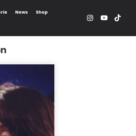
rie
News
Shop
on