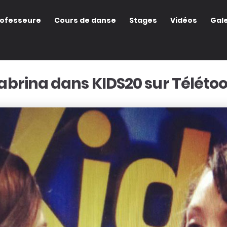
rofesseure
Cours de danse
Stages
Vidéos
Gale
abrina dans KIDS20 sur Téléto