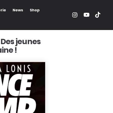
rie
News
Shop
 Des jeunes
ine !