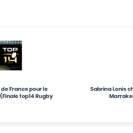
n
de France pour le
Sabrina Lonis 
(Finale top14 Rugby
Marrakec