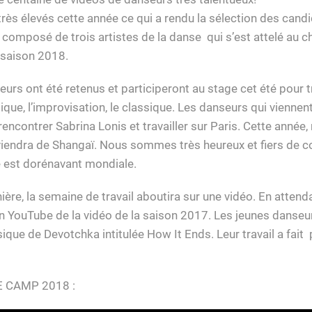
très élevés cette année ce qui a rendu la sélection des candi
ait composé de trois artistes de la danse qui s’est attelé au c
 saison 2018.
urs ont été retenus et participeront au stage cet été pour tr
tique, l’improvisation, le classique. Les danseurs qui viennen
encontrer Sabrina Lonis et travailler sur Paris. Cette année, 
 viendra de Shangaï. Nous sommes très heureux et fiers de c
est dorénavant mondiale.
re, la semaine de travail aboutira sur une vidéo. En attend
en YouTube de la vidéo de la saison 2017. Les jeunes danseu
sique de Devotchka intitulée How It Ends. Leur travail a fai
E CAMP 2018 :