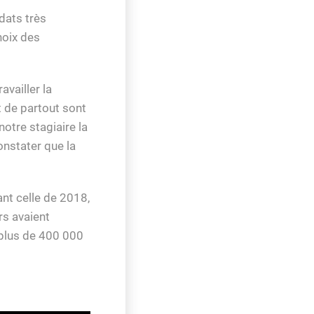
dats très
hoix des
availler la
t de partout sont
notre stagiaire la
onstater que la
ant celle de 2018,
rs avaient
t plus de 400 000