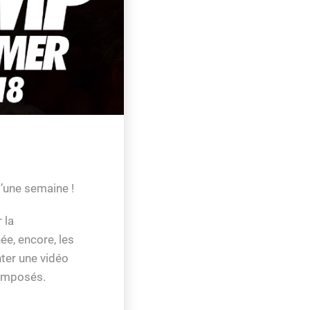
’une semaine !
 la
ée, encore, les
nter une vidéo
 imposés.