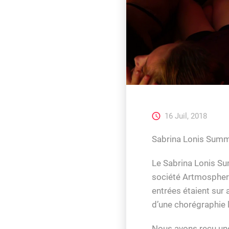
16 Juil, 2018
Sabrina Lonis Summ
Le Sabrina Lonis Su
société Artmosphere,
entrées étaient sur
d’une chorégraphie 
Nous avons reçu une