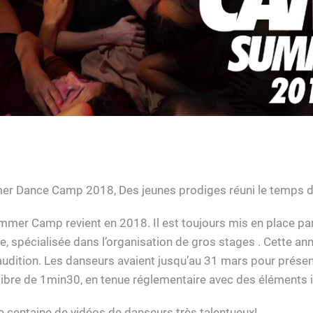
er Dance Camp 2018, Des jeunes prodiges réuni le temps d
mmer Camp revient en 2018. Il est toujours mis en place par
 spécialisée dans l’organisation de gros stages . Cette ann
 audition. Les danseurs avaient jusqu’au 31 mars pour prése
libre de 1min30, en tenue réglementaire avec des éléments
 centaine de vidéos de danseurs très talentueux!