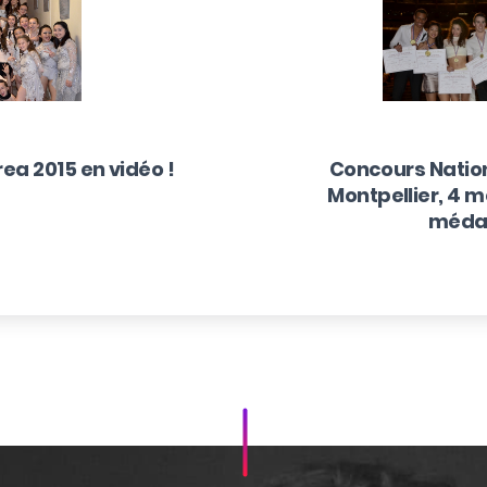
n
a 2015 en vidéo !
Concours Nation
Montpellier, 4 mé
médai