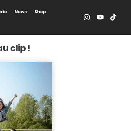
rie
News
Shop
 clip !