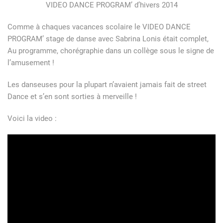
VIDEO DANCE PROGRAM’ d’hivers 2014
Comme à chaques vacances scolaire le VIDEO DANCE
PROGRAM’ stage de danse avec Sabrina Lonis était complet,
Au programme, chorégraphie dans un collège sous le signe de
l’amusement !
Les danseuses pour la plupart n’avaient jamais fait de street
Dance et s’en sont sorties à merveille !
Voici la video :