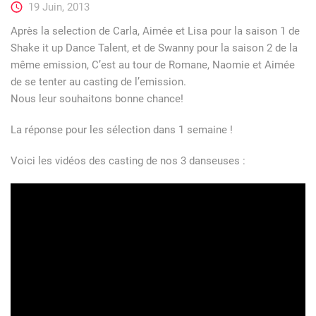
19 Juin, 2013
Après la selection de Carla, Aimée et Lisa pour la saison 1 de
Shake it up Dance Talent, et de Swanny pour la saison 2 de la
même emission, C’est au tour de Romane, Naomie et Aimée
de se tenter au casting de l’emission.
Nous leur souhaitons bonne chance!
La réponse pour les sélection dans 1 semaine !
Voici les vidéos des casting de nos 3 danseuses :